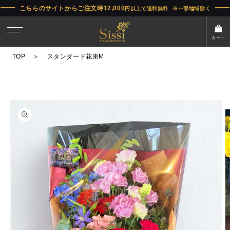
コンテ
こちらのサイトからご注文時12,000
円以上で送料無料
※一部地域除く
ンツに
進む
カート
TOP
＞
スタンダード花束M
商品情
報にス
キップ