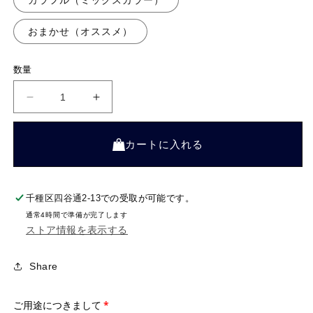
カラフル（ミックスカラー）
おまかせ（オススメ）
数量
ス
ス
タ
タ
ン
ン
ダ
ダ
カートに入れる
ー
ー
ド
ド
花
花
束
束
千種区四谷通2-13
での受取が可能です。
M
M
の
の
通常4時間で準備が完了します
数
数
ストア情報を表示する
量
量
を
を
減
増
Share
ら
や
す
す
ご用途につきまして