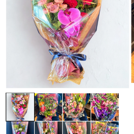
モ
ー
ダ
ル
で
メ
デ
ィ
(
ア
(1)