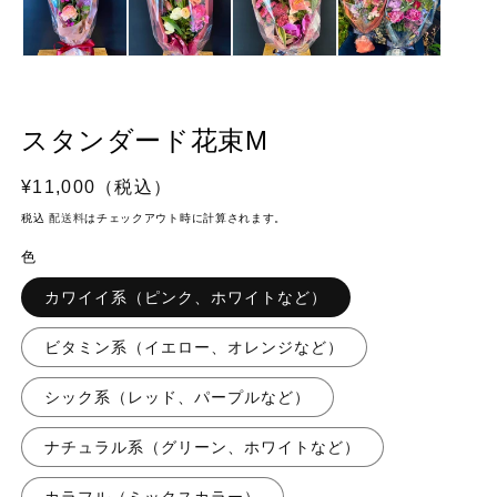
を
開
く
スタンダード花束M
通
¥11,000（税込）
常
税込
配送料
はチェックアウト時に計算されます。
価
色
格
カワイイ系（ピンク、ホワイトなど）
ビタミン系（イエロー、オレンジなど）
シック系（レッド、パープルなど）
ナチュラル系（グリーン、ホワイトなど）