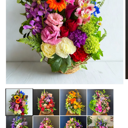
モ
ー
ダ
ル
で
メ
デ
ィ
(
ア
(1)