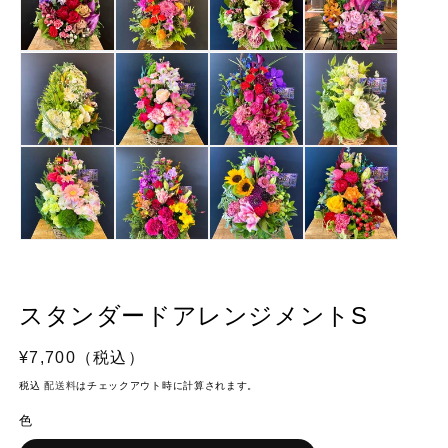
を
開
く
スタンダードアレンジメントS
通
¥7,700（税込）
常
税込
配送料
はチェックアウト時に計算されます。
価
色
格