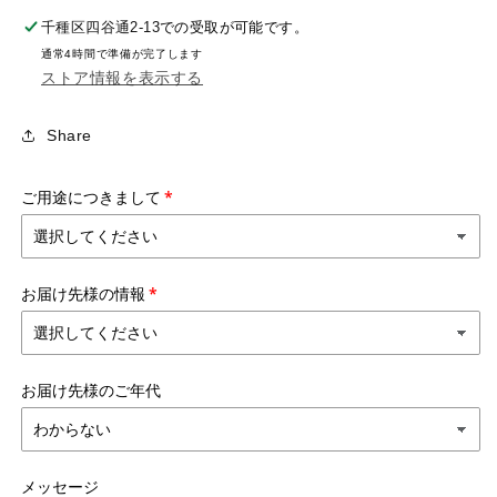
レ
レ
千種区四谷通2-13
での受取が可能です。
ン
ン
ジ
ジ
通常4時間で準備が完了します
メ
メ
ストア情報を表示する
ン
ン
ト
ト
S
S
Share
の
の
数
数
量
量
ご用途につきまして
を
を
減
増
ら
や
す
す
お届け先様の情報
お届け先様のご年代
メッセージ