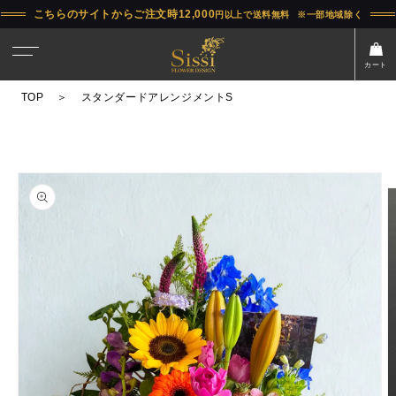
コンテ
こちらのサイトからご注文時12,000
円以上で送料無料
※一部地域除く
ンツに
進む
カート
TOP
＞
スタンダードアレンジメントS
商品情
報にス
キップ